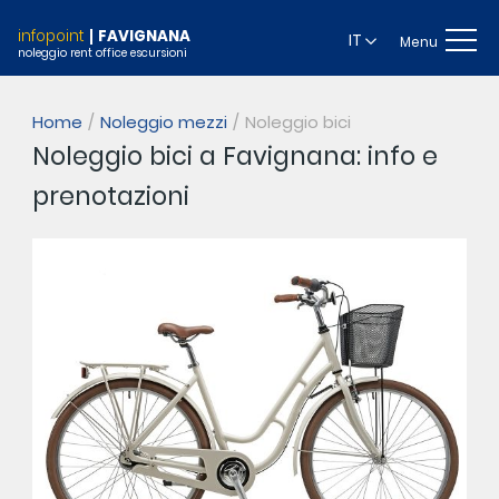
infopoint
FAVIGNANA
IT
Menu
noleggio rent office escursioni
Home
Noleggio mezzi
Noleggio bici
Noleggio bici a Favignana: info e
prenotazioni