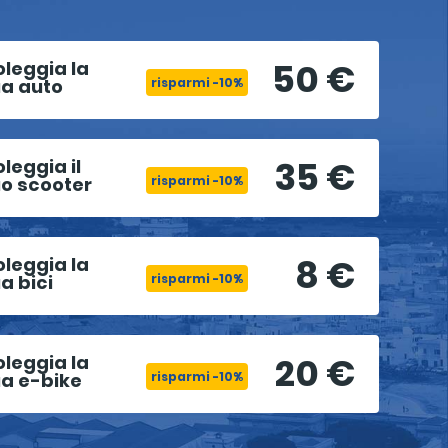
50 €
oleggia la
ua auto
risparmi -10%
35 €
leggia il
uo scooter
risparmi -10%
8 €
oleggia la
a bici
risparmi -10%
20 €
oleggia la
ua e-bike
risparmi -10%