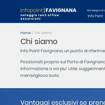
infopoint
FAVIGNANA
Hai bisogno di 
noleggio rent office
Info Point
escursioni
Home
Chi siamo
Chi siamo
Info Point Favignana, un punto di riferime
Posizionati proprio sul Porto di Favignan
informazione a voi piu‘ utile, suggerimen
meravigliosa isola.
Vantaggi esclusivi se preno