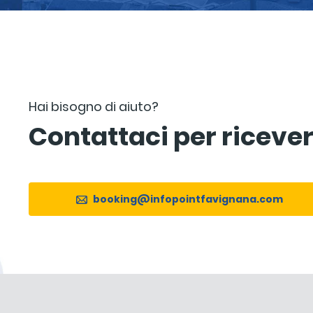
Hai bisogno di aiuto?
Contattaci per riceve
booking@infopointfavignana.com