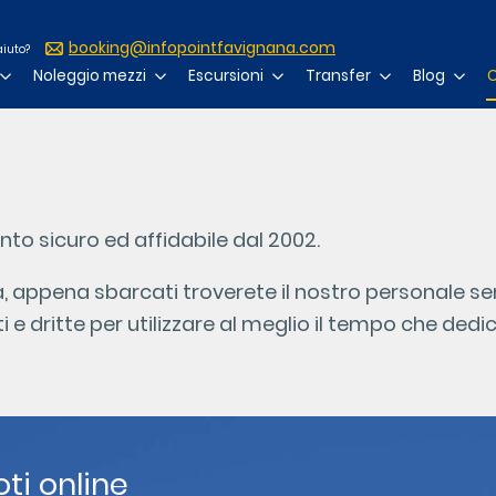
booking@infopointfavignana.com
aiuto?
Noleggio mezzi
Escursioni
Transfer
Blog
C
nto sicuro ed affidabile dal 2002.
a, appena sbarcati troverete il nostro personale se
ti e dritte per utilizzare al meglio il tempo che de
ti online