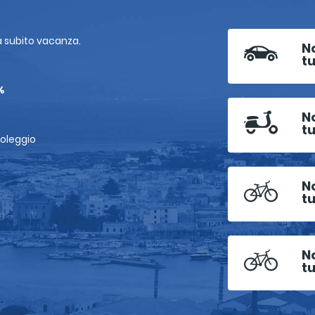
rà subito vacanza.
N
t
%
No
t
noleggio
N
tu
N
t